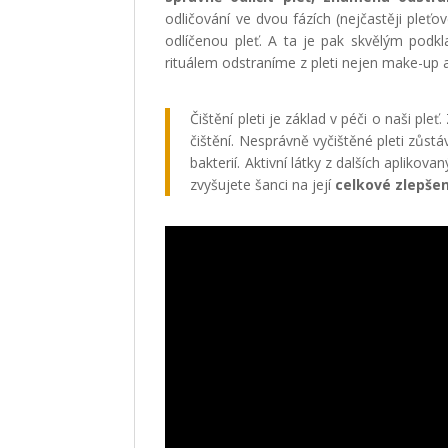
odličování ve dvou fázích (nejčastěji pleť
odlíčenou pleť. A ta je pak skvělým pod
rituálem odstraníme z pleti nejen make-up a
Čištění pleti je základ v péči o naši p
čištění. Nesprávně vyčištěné pleti zůst
bakterií. Aktivní látky z dalších aplikov
zvyšujete šanci na její
celkové zlepšen