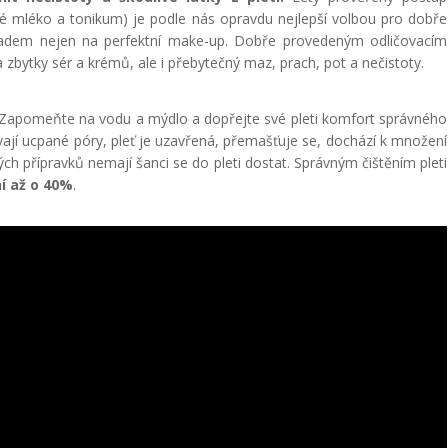
ové mléko a tonikum) je podle nás opravdu nejlepší volbou pro dobře
kladem nejen na perfektní make-up. Dobře provedeným odličovacím
 zbytky sér a krémů, ale i přebytečný maz, prach, pot a nečistoty.
leť. Zapomeňte na vodu a mýdlo a dopřejte své pleti komfort správného
ávají ucpané póry, pleť je uzavřená, přemašťuje se, dochází k množení
aných přípravků nemají šanci se do pleti dostat. Správným čištěním pleti
í až o 40%
.