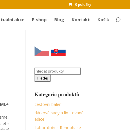
0 položky
tuální akce
E-shop
Blog
Kontakt
Košík
Search
for:
Kategorie produktů
cestovní balení
 ML+
dárkové sady a limitované
jeme,
edice
ujete
Laboratoires Renophase
lení