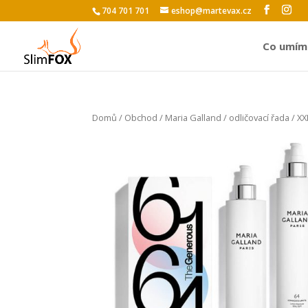
704 701 701
eshop@martevax.cz
Co umím
Domů
/
Obchod
/
Maria Galland
/
odličovací řada
/ XX