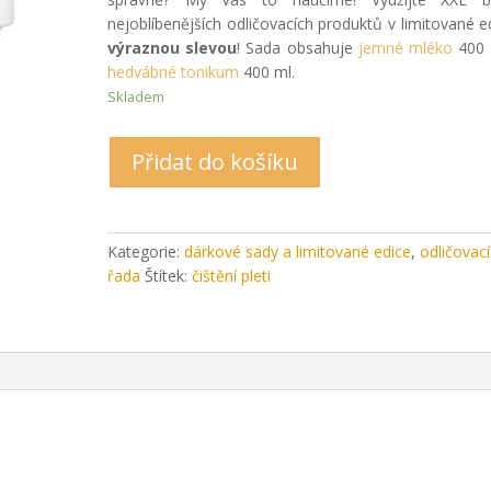
nejoblíbenějších odličovacích produktů v limitované ed
výraznou slevou
! Sada obsahuje
jemné mléko
400 
hedvábné tonikum
400 ml.
Skladem
Přidat do košíku
Kategorie:
dárkové sady a limitované edice
,
odličovací
řada
Štítek:
čištění pleti