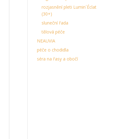
rozjasnění pleti Lumin´Éclat
(30+)
sluneční řada
tělová péče
NEAUVIA
péče o chodidla
séra na řasy a obočí