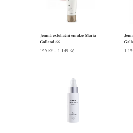
Jemná exfoliační emulze Maria
Jemn
Galland 66
Gall
199
Kč
–
1 149
Kč
1 1