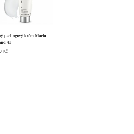
ý peelingový krém Maria
and 41
50
Kč