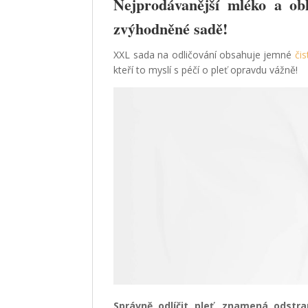
Nejprodávanější mléko a obl
zvýhodněné sadě!
XXL sada na odličování obsahuje jemné
čis
kteří to myslí s péčí o pleť opravdu vážně!
Správně odlíčit pleť, znamená odstran