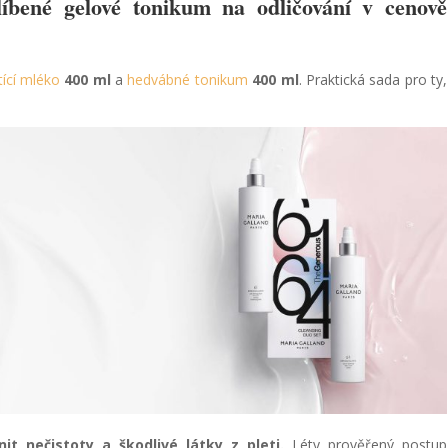
íbené gelové tonikum na odličování v cenově
tící mléko
400 ml
a
hedvábné tonikum
400 ml
. Praktická sada pro ty,
it nečistoty a škodlivé látky z pleti.
Léty prověřený postup