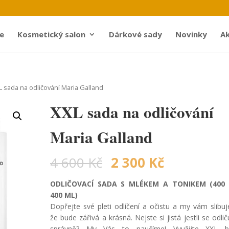
e
Kosmetický salon
Dárkové sady
Novinky
Ak
L sada na odličování Maria Galland
XXL sada na odličování
Maria Galland
4 600
Kč
2 300
Kč
ODLIČOVACÍ SADA S MLÉKEM A TONIKEM (400
400 ML)
Dopřejte své pleti odlíčení a očistu a my vám slibu
že bude zářivá a krásná. Nejste si jistá jestli se odlič
správně? My Vás to naučíme! Využijte XXL ba