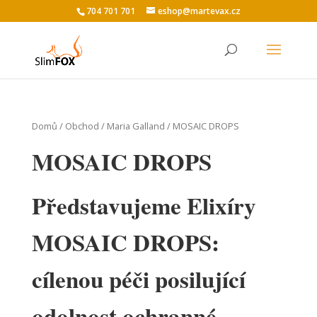
704 701 701
eshop@martevax.cz
Domů
/
Obchod
/
Maria Galland
/ MOSAIC DROPS
MOSAIC DROPS
Představujeme Elixíry
MOSAIC DROPS:
cílenou péči posilující
odolnost ochranné