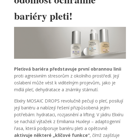
bariéry pleti!
Pleťová bariéra představuje první obrannou linii
proti agresivním stresorům z okolního prostředí. Její
oslabení může vést k viditelným projevům, jako je
mdlá pleť, dehydratace a známky stárnutí.
Elixíry MOSAIC DROPS revolučně pečují o pleť, posilují
její bariéru a nabízejí řešení přizpůsobená jejím
potřebám: hydrataci, rozjasnění a lifting. V jádru Elixíru
se nachází výtažek z Emiliania Huxleyi – adaptogenní
řasa, která podporuje bariéru pleti a opětovně
aktivuje některé „klíčové funkce“
, čímž zajišťuje