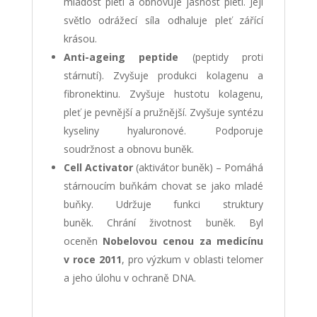
mladost pleti a obnovuje jasnost pleti. Její
světlo odrážecí síla odhaluje pleť zářící
krásou.
Anti-ageing peptide
(peptidy proti
stárnutí). Zvyšuje produkci kolagenu a
fibronektinu. Zvyšuje hustotu kolagenu,
pleť je pevnější a pružnější. Zvyšuje syntézu
kyseliny hyaluronové. Podporuje
soudržnost a obnovu buněk.
Cell Activator
(aktivátor buněk) – Pomáhá
stárnoucím buňkám chovat se jako mladé
buňky. Udržuje funkci struktury
buněk. Chrání životnost buněk. Byl
oceněn
Nobelovou cenou za medicínu
v roce 2011
, pro výzkum v oblasti telomer
a jeho úlohu v ochraně DNA.