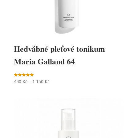
Hedvábné pleťové tonikum
Maria Galland 64
440
Kč
–
1 150
Kč
Hodnocení
5.00
z 5