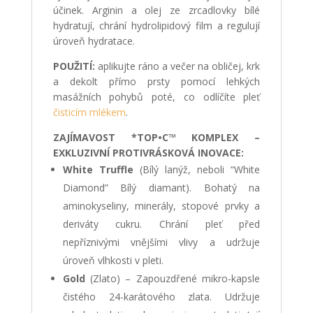
účinek. Arginin a olej ze zrcadlovky bílé
hydratují, chrání hydrolipidový film a regulují
úroveň hydratace.
POUŽITÍ:
aplikujte ráno a večer na obličej, krk
a dekolt přímo prsty pomocí lehkých
masážních pohybů poté, co odlíčíte pleť
čisticím mlékem
.
ZAJÍMAVOST *TOP•C™ KOMPLEX –
EXKLUZIVNÍ PROTIVRÁSKOVÁ INOVACE:
White Truffle
(Bílý lanýž, neboli “White
Diamond” Bílý diamant). Bohatý na
aminokyseliny, minerály, stopové prvky a
deriváty cukru. Chrání pleť před
nepříznivými vnějšími vlivy a udržuje
úroveň vlhkosti v pleti.
Gold
(Zlato) – Zapouzdřené mikro-kapsle
čistého 24-karátového zlata. Udržuje