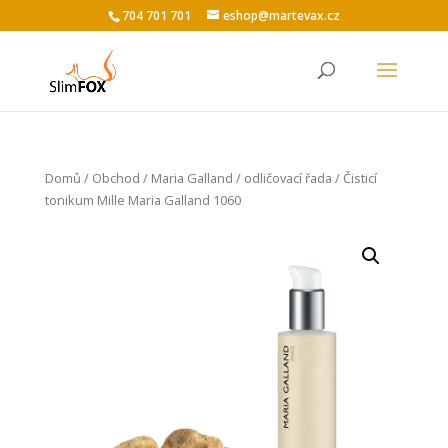
704 701 701
eshop@martevax.cz
Domů
/
Obchod
/
Maria Galland
/
odličovací řada
/ Čisticí
tonikum Mille Maria Galland 1060