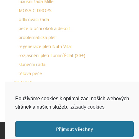
luxusní řada Mille
MOSAIC DROPS
odličovací řada
péče o oční okolí a dekolt
problematická pleť
regenerace pleti Nutri´Vital
rozjasnění pleti Lumin´Éclat (30+)
sluneční řada
tělová péče
NEAUVIA
péče o chodidla
Používáme cookies k optimalizaci našich webových
séra na řasy a obočí
stránek a našich služeb.
zásady cookies
Přijmout všechny
Kontakt
Doprava zboží a platba
Bezplatné vrácení a reklamace
EET