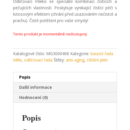
Odličovací mléko se speciální kombinací čistících a
pečujících vlastností. Poskytuje vynikající čistící péči s
lotosovým efektem (chrání před usazováním nečistot a
prachu). Čisté potěšení pro vaše smysly!
Tento produkt je momentálně nedostupný.
Katalogové číslo:
MG3000406
Kategorie:
luxusní řada
Mille
,
odličovací řada
Štítky:
anti-aging
,
čištění pleti
Popis
Další informace
Hodnocení (0)
Popis