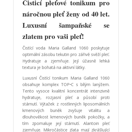
Čisticí pleťové tonikum pro
náročnou pleť ženy od 40 let.
Luxusní šampaňské se
zlatem pro vaši pleť!
Čistící voda Maria Galland 1060 poskytuje
optimální zásobu tekutin pro zářivě svěží pleť.
Hydratuje a zjemňuje. Její úžasně lehká
textura je bohatá na aktivní látky.
Luxusní Čistící tonikum Maria Galland 1060
obsahuje komplex TOP•C s bílým lanýžem.
Tento vysoce kvalitní koncentrát intenzivně
hydratuje, rozjasní pleť a působí proti
stárnutí. Výtažek z rostlinných liposomálních
kmenových buněk zvyšuje vitalitu a
dlouhověkost kmenových buněk pokožky, a
tím zpomaluje její stárnutí. Alantoin pleť
zjemňuje. Mikročástice zlata mají zkrášlující