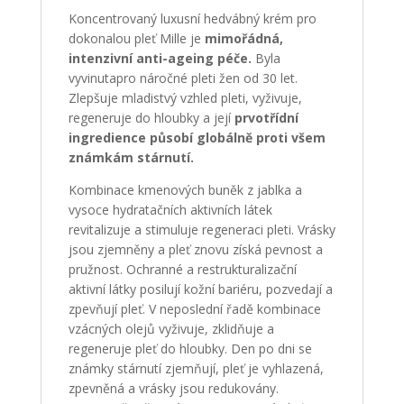
Koncentrovaný luxusní hedvábný krém pro
dokonalou pleť Mille je
mimořádná,
intenzivní anti-ageing péče.
Byla
vyvinutapro náročné pleti žen od 30 let.
Zlepšuje mladistvý vzhled pleti, vyživuje,
regeneruje do hloubky a její
prvotřídní
ingredience působí globálně proti všem
známkám stárnutí.
Kombinace kmenových buněk z jablka a
vysoce hydratačních aktivních látek
revitalizuje a stimuluje regeneraci pleti. Vrásky
jsou zjemněny a pleť znovu získá pevnost a
pružnost. Ochranné a restrukturalizační
aktivní látky posilují kožní bariéru, pozvedají a
zpevňují pleť. V neposlední řadě kombinace
vzácných olejů vyživuje, zklidňuje a
regeneruje pleť do hloubky. Den po dni se
známky stárnutí zjemňují, pleť je vyhlazená,
zpevněná a vrásky jsou redukovány.