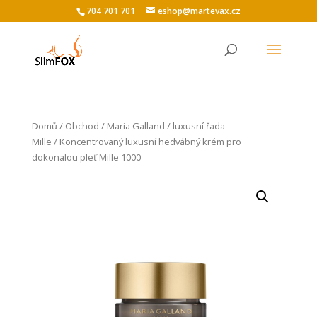
704 701 701
eshop@martevax.cz
Domů
/
Obchod
/
Maria Galland
/
luxusní řada
Mille
/ Koncentrovaný luxusní hedvábný krém pro
dokonalou pleť Mille 1000