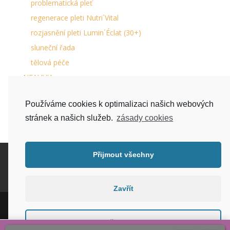
problematická pleť
regenerace pleti Nutri´Vital
rozjasnění pleti Lumin´Éclat (30+)
sluneční řada
tělová péče
NEAUVIA
péče o chodidla
Používáme cookies k optimalizaci našich webových
séra na řasy a obočí
stránek a našich služeb.
zásady cookies
Přijmout všechny
Kontakt
Doprava zboží a platba
Bezplatné vrácení a reklamace
EET
Obchodní podmínky
Můj účet
Zavřít
Předvolby