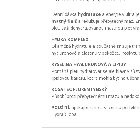
Denní dávka
hydratace
a energie v ultra 
matný finiš
a redukuje přebytečný maz. Zm
plet. Vaši dehydratovanou mastnou pleť vra
HYDRA KOMPLEX
Okamžitě hydratuje a současně snižuje tran
hyaluronové a elastinu v pokožce. Poskytuje
KYSELINA HYALURONOVÁ A LIPIDY
Pomáhá pleti hydratovat se ale hlavně zůst
lipidovou bariéru, která mohla být narušena p
KOSATEC FLORENTYNSKÝ
Působí proti přebytečnému mazu a nedokon
POUŽITÍ:
aplikujte ráno a večer na perfektn
Hydra´Global.