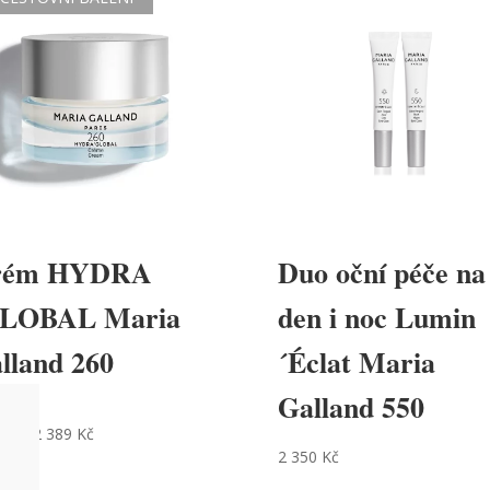
rém HYDRA
Duo oční péče na
LOBAL Maria
den i noc Lumin
lland 260
´Éclat Maria
Galland 550
Kč
–
2 389
Kč
cení
2 350
Kč