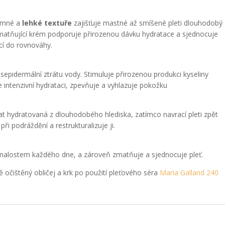
jemné a
lehké textuře
zajišťuje mastné až smíšené pleti dlouhodobý
atňující krém podporuje přirozenou dávku hydratace a sjednocuje
cí do rovnováhy.
sepidermální ztrátu vody. Stimuluje přirozenou produkci kyseliny
 intenzivní hydrataci, zpevňuje a vyhlazuje pokožku
at hydratovaná z dlouhodobého hlediska, zatímco navrací pleti zpět
ři podráždění a restrukturalizuje ji.
alostem každého dne, a zároveň zmatňuje a sjednocuje pleť.
ě očištěný obličej a krk po použití pleťového séra
Maria Galland 240