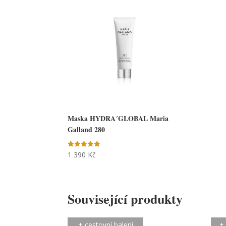
Maska HYDRA´GLOBAL Maria
Galland 280
1 390
Kč
Hodnocení
5.00
z 5
Související produkty
+ cestovní balení
+