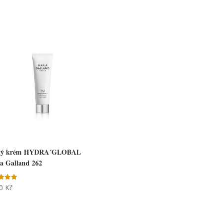
ký krém HYDRA´GLOBAL
a Galland 262
50
Kč
cení