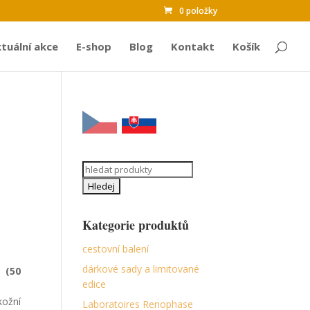
0 položky
tuální akce
E-shop
Blog
Kontakt
Košík
Search
for:
Kategorie produktů
cestovní balení
dárkové sady a limitované
 (50
edice
kožní
Laboratoires Renophase