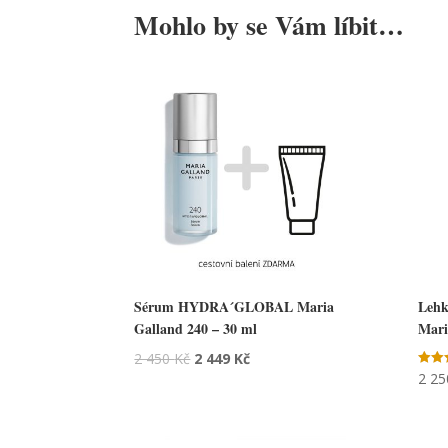
Mohlo by se Vám líbit…
Sérum HYDRA´GLOBAL Maria
Leh
Galland 240 – 30 ml
Mari
2 450
Kč
2 449
Kč
2 2
Hodno
5.00
z 5