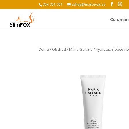
704 701 701
eshop@martevax.cz
Co umím
Domů
/
Obchod
/
Maria Galland
/
hydratační péče
/ L