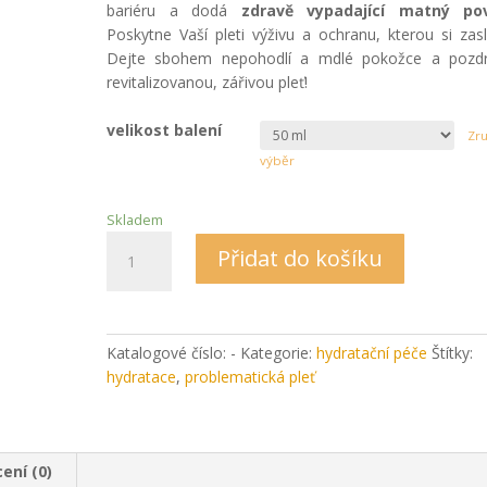
bariéru a dodá
zdravě vypadající matný po
Poskytne Vaší pleti výživu a ochranu, kterou si zasl
Dejte sbohem nepohodlí a mdlé pokožce a pozdr
revitalizovanou, zářivou pleť!
velikost balení
Zru
výběr
Skladem
Lehký
Přidat do košíku
zmatňující
hydratační
krém
Maria
Katalogové číslo:
-
Kategorie:
hydratační péče
Štítky:
Galland
hydratace
,
problematická pleť
263
množství
ení (0)