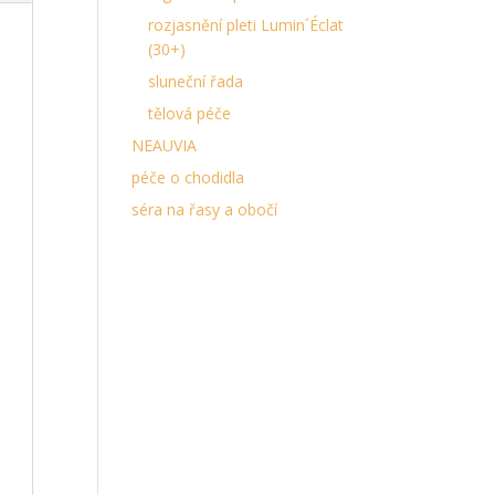
rozjasnění pleti Lumin´Éclat
(30+)
sluneční řada
tělová péče
NEAUVIA
péče o chodidla
séra na řasy a obočí