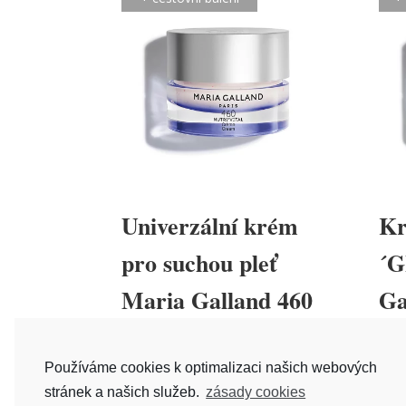
Univerzální krém
K
pro suchou pleť
´G
Maria Galland 460
Ga
Nutri´Vital
750
Hodno
Používáme cookies k optimalizaci našich webových
5.00
800
Kč
–
2 589
Kč
z 5
stránek a našich služeb.
zásady cookies