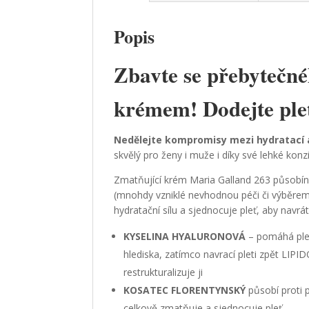
Popis
Zbavte se přebytečn
krémem! Dodejte plet
Nedělejte kompromisy mezi hydratací 
skvělý pro ženy i muže i díky své lehké konzi
Zmatňující krém Maria Galland 263 působína 
(mnohdy vzniklé nevhodnou péči či výběrem
hydratační sílu a sjednocuje pleť, aby nav
KYSELINA HYALURONOVÁ
– pomáhá plet
hlediska, zatímco navrací pleti zpět LIP
restrukturalizuje ji
KOSATEC FLORENTYNSKÝ
působí proti
celkově zmatňuje a sjednocuje pleť.