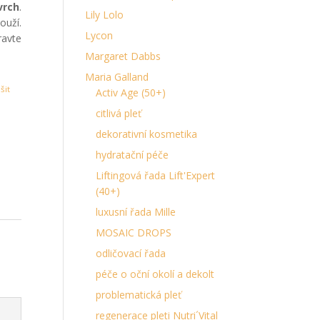
vrch
.
Lily Lolo
ouží.
Lycon
avte
Margaret Dabbs
Maria Galland
šit
Activ Age (50+)
citlivá pleť
dekorativní kosmetika
hydratační péče
Liftingová řada Lift'Expert
(40+)
luxusní řada Mille
MOSAIC DROPS
odličovací řada
péče o oční okolí a dekolt
problematická pleť
regenerace pleti Nutri´Vital