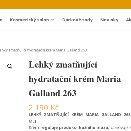
e
Kosmetický salon
Dárkové sady
Novinky
Ak
ehký zmatňující hydratační krém Maria Galland 263
Lehký zmatňující
hydratační krém Maria
Galland 263
2 190
Kč
LEHKÝ ZMATŇUJÍCÍ KRÉM MARIA GALLAND 263
ML)
Krém
reguluje produkci kožního mazu
, obnovuje 