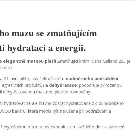
ého mazu se zmatňujícím
i hydrataci a energii.
a elegantně matnou pletí!
Zmatňující krém Maria Galland 263 je
stenci.
2 hlavní pilíře, aby čelil účinkům
nadměrného podráždění
 agresivních produktů)
a dehydratace
: podporuje přirozenou
rátil dehydratovanou mastnou pleť do rovnováhy.
i hydratovat se ale hlavně zůstat hydratovaná z dlouhodobého
IDOVOU bariéru, která mohla být narušena při podráždění a
 přebytečnému mazu a nedokonalostem každého dne, a zároveň