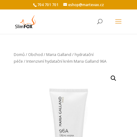
704 701 701
eshop@martevax.cz
Domů
/
Obchod
/
Maria Galland
/
hydratační
péče
/ Intenzivní hydatační krém Maria Galland 96A