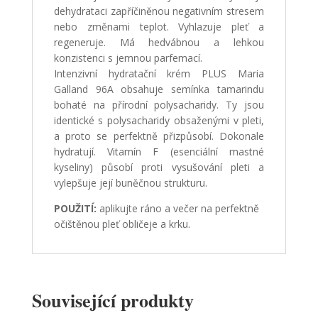
dehydrataci zapříčiněnou negativním stresem
nebo změnami teplot. Vyhlazuje pleť a
regeneruje. Má hedvábnou a lehkou
konzistenci s jemnou parfemací.
Intenzivní hydratační krém PLUS Maria
Galland 96A obsahuje semínka tamarindu
bohaté na přírodní polysacharidy. Ty jsou
identické s polysacharidy obsaženými v pleti,
a proto se perfektně přizpůsobí. Dokonale
hydratují. Vitamín F (esenciální mastné
kyseliny) působí proti vysušování pleti a
vylepšuje její buněčnou strukturu.
POUŽITÍ:
aplikujte ráno a večer na perfektně
očištěnou pleť obličeje a krku.
Související produkty