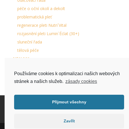
odličovací řada
péče o oční okolí a dekolt
problematická pleť
regenerace pleti Nutri´Vital
rozjasnění pleti Lumin´Éclat (30+)
sluneční řada
tělová péče
NEAUVIA
péče o chodidla
Používáme cookies k optimalizaci našich webových
séra na řasy a obočí
stránek a našich služeb.
zásady cookies
Přijmout všechny
Kontakt
Doprava zboží a platba
Bezplatné vrácení a reklamace
EET
Obchodní podmínky
Můj účet
Zavřít