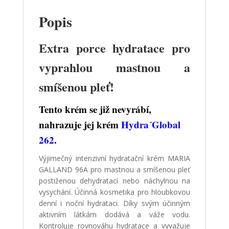
Popis
Extra porce hydratace pro
vyprahlou mastnou a
smíšenou pleť!
Tento krém se již nevyrábí,
nahrazuje jej krém
Hydra´Global
262
.
Výjimečný intenzivní hydratační krém MARIA
GALLAND 96A pro mastnou a smíšenou pleť
postiženou dehydratací nebo náchylnou na
vysychání. Účinná kosmetika pro hloubkovou
denní i noční hydrataci. Díky svým účinným
aktivním látkám dodává a váže vodu.
Kontroluje rovnováhu hydratace a vyvažuje