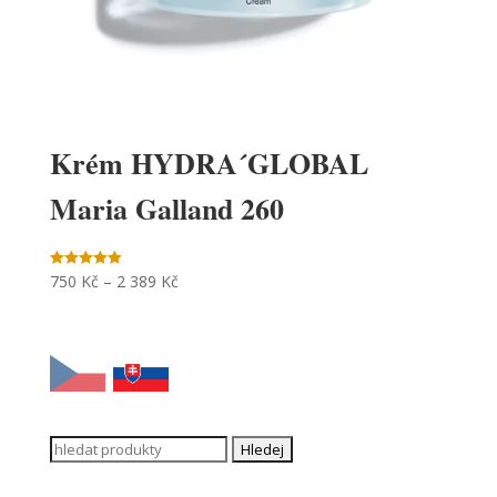
Krém HYDRA´GLOBAL
Maria Galland 260
750
Kč
–
2 389
Kč
Hodnocení
5.00
z 5
Search
for: