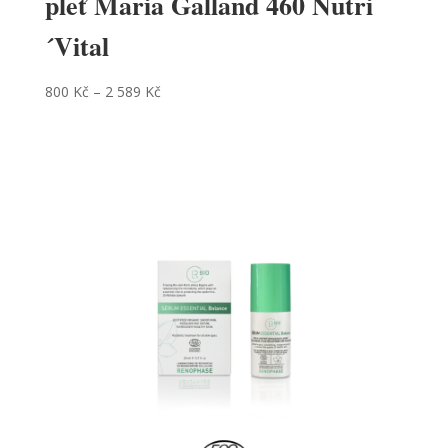
pleť Maria Galland 460 Nutri
´Vital
800
Kč
–
2 589
Kč