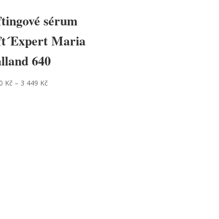
ftingové sérum
ft´Expert Maria
lland 640
50
Kč
–
3 449
Kč