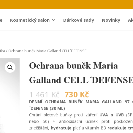
e
Kosmetický salon
Dárkové sady
Novinky
Ak
ika
/ Ochrana buněk Maria Galland CELL´DEFENSE
Ochrana buněk Maria
Galland CELL´DEFENS
1 461
Kč
730
Kč
DENNÍ OCHRANA BUNĚK MARIA GALLAND 97
´DEFENSE (30 ML)
Chrání pleťové buňky proti záření
UVA a UVB
(SP
nebo 50) + antioxidační účinek proti poškozen
znečištění,
hydratuje
pleť a vitamín B3
redukuje t