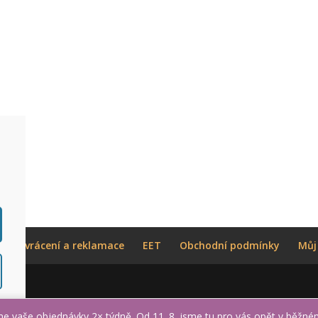
atné vrácení a reklamace
EET
Obchodní podmínky
Můj
me vaše objednávky 2× týdně. Od 11. 8. jsme tu pro vás opět v běžné