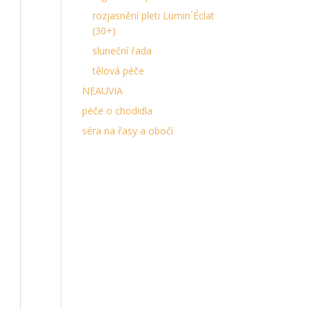
rozjasnění pleti Lumin´Éclat
(30+)
sluneční řada
tělová péče
NEAUVIA
péče o chodidla
séra na řasy a obočí