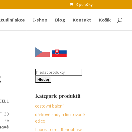
0 položky
tuální akce
E-shop
Blog
Kontakt
Košík
Search
E
for:
Kategorie produktů
CELL
cestovní balení
F 30
dárkové sady a limitované
í ze
edice
mavé
Laboratoires Renophase