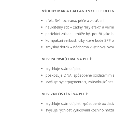
VÝHODY
MARIA GALLAND 97
CELL’ DEFE
efekt 3v1: ochrana, péče a zkrášlení
neviditelný štít – žádný “bílý efekt” a velm
perfektní základ – může být použit jako
kompaktní velikost, díky které bude SPF o
smyslný dotek – nádherná květinově ovocná
VLIV PAPRSKŮ UVA NA PLEŤ:
zrychluje stárnutí pleti
poškozuje DNA, způsobené oxidativním 
zvyšuje hyperpigmentaci, způsobující nes
VLIV ZNEČIŠTĚNÍ NA PLEŤ:
zrychluje stárnutí pleti způsobené oxidat
zvyšuje rychlost vylučování kožního mazu