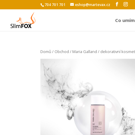
704 701 701
eshop@martevax.cz
Co umím
Domů
/
Obchod
/
Maria Galland
/
dekorativní kosmet