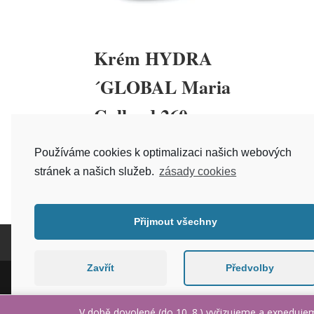
Krém HYDRA
´GLOBAL Maria
Galland 260
Používáme cookies k optimalizaci našich webových
750
Kč
–
2 389
Kč
Hodnocení
5.00
stránek a našich služeb.
zásady cookies
z 5
Přijmout všechny
Kontakt
Doprava zboží a platba
Bezpl
Zavřít
Předvolby
V době dovolené (do 10. 8.) vyřizujeme a expeduje