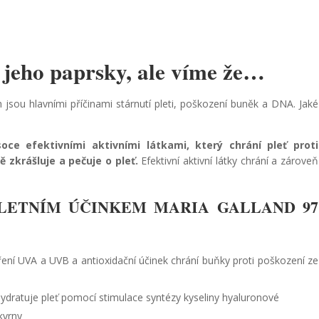
a jeho paprsky, ale víme že…
 jsou hlavními příčinami stárnutí pleti, poškození buněk a DNA. Jaké
soce efektivními aktivními látkami, který chrání pleť proti
 zkrášluje a pečuje o pleť.
Efektivní aktivní látky chrání a zároveň
.
PLETNÍM ÚČINKEM MARIA GALLAND 97
ření UVA a UVB a antioxidační účinek chrání buňky proti poškození ze
ydratuje pleť pomocí stimulace syntézy kyseliny hyaluronové
kvrny