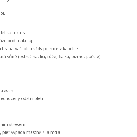
NSE
i lehká textura
 báze pod make up
chrana Vaší pleti vždy po ruce v kabelce
 vůně (ostružina, liči, růže, fialka, pižmo, pačule)
stresem
jednocený odstín pleti
ivním stresem
, pleť vypadá mastnější a mdlá