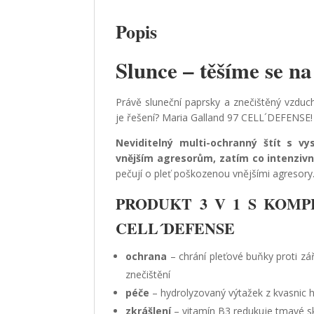
Popis
Slunce – těšíme se n
Právě sluneční paprsky a znečištěný vzduch
je řešení? Maria Galland 97 CELL´DEFENSE!
Neviditelný multi-ochranný štít s vy
vnějším agresorům, zatím co intenzivně
pečují o pleť poškozenou vnějšími agresory
PRODUKT 3 V 1 S KOM
CELL´DEFENSE
ochrana
– chrání pleťové buňky proti zá
znečištění
péče
– hydrolyzovaný výtažek z kvasnic h
zkrášlení
– vitamín B3 redukuje tmavé s