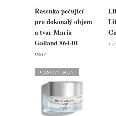
Řasenka pečujicí
Li
pro dokonalý objem
Li
a tvar Maria
Ga
Galland 864-01
1 2
890
Kč
+ CESTOVNÍ BALENÍ