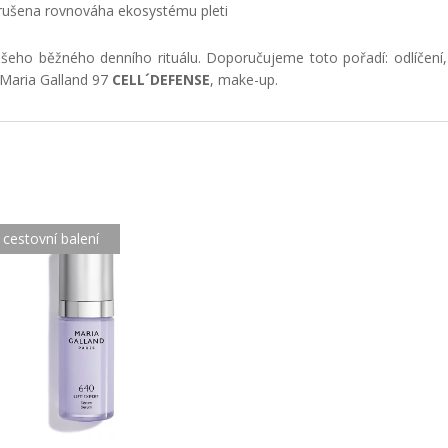
 narušena rovnováha ekosystému pleti
šeho běžného denního rituálu. Doporučujeme toto pořadí: odlíčení,
, Maria Galland 97
CELL´DEFENSE
, make-up.
 cestovní balení