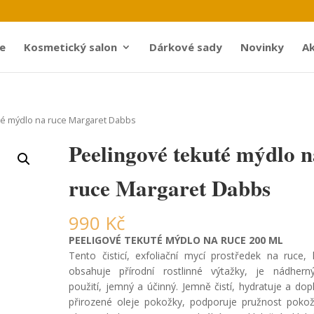
e
Kosmetický salon
Dárkové sady
Novinky
Ak
té mýdlo na ruce Margaret Dabbs
Peelingové tekuté mýdlo 
ruce Margaret Dabbs
990
Kč
PEELIGOVÉ TEKUTÉ MÝDLO NA RUCE 200 ML
Tento čisticí, exfoliační mycí prostředek na ruce, 
obsahuje přírodní rostlinné výtažky, je nádher
použití, jemný a účinný. Jemně čistí, hydratuje a dop
přirozené oleje pokožky, podporuje pružnost poko