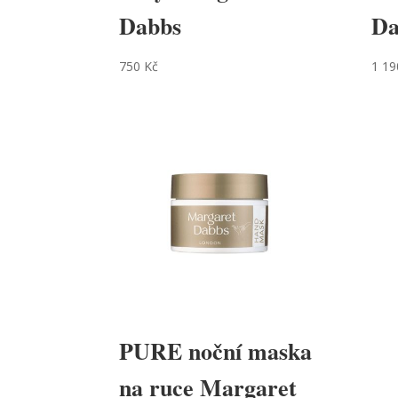
Dabbs
Da
750
Kč
1 1
PURE noční maska
na ruce Margaret