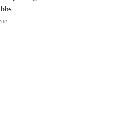
bbs
90
Kč