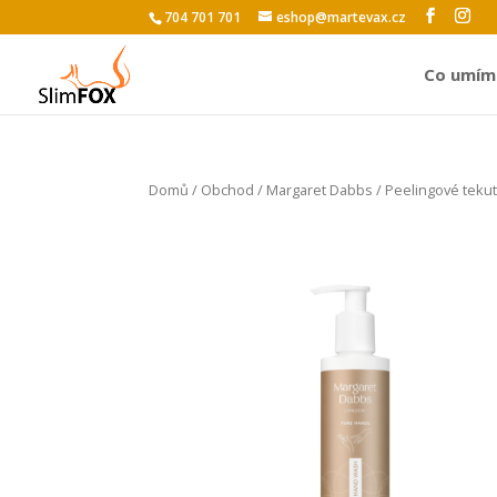
704 701 701
eshop@martevax.cz
Co umím
Domů
/
Obchod
/
Margaret Dabbs
/ Peelingové teku