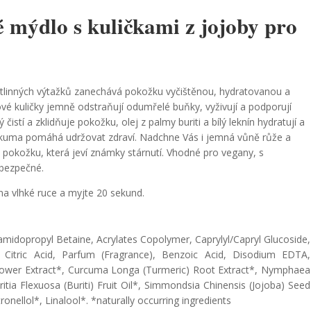
é mýdlo s kuličkami z jojoby pro
ostlinných výtažků zanechává pokožku vyčištěnou, hydratovanou a
é kuličky jemně odstraňují odumřelé buňky, vyživují a podporují
istí a zklidňuje pokožku, olej z palmy buriti a bílý leknín hydratují a
urkuma pomáhá udržovat zdraví. Nadchne Vás i jemná vůně růže a
vou pokožku, která jeví známky stárnutí. Vhodné pro vegany, s
 bezpečné.
a vlhké ruce a myjte 20 sekund.
midopropyl Betaine, Acrylates Copolymer, Caprylyl/Capryl Glucoside,
n, Citric Acid, Parfum (Fragrance), Benzoic Acid, Disodium EDTA,
 Flower Extract*, Curcuma Longa (Turmeric) Root Extract*, Nymphaea
itia Flexuosa (Buriti) Fruit Oil*, Simmondsia Chinensis (Jojoba) Seed
onellol*, Linalool*. *naturally occurring ingredients