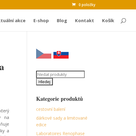
0 položky
tuální akce
E-shop
Blog
Kontakt
Košík
na
Search
for:
Kategorie produktů
cestovní balení
který
ný na
dárkové sady a limitované
lňuje
edice
žky a
Laboratoires Renophase