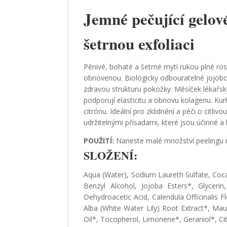
Jemné pečující gelov
šetrnou exfoliaci
Pěnivé, bohaté a šetrné mytí rukou plné r
obnovenou. Biologicky odbouratelné jojobov
zdravou strukturu pokožky. Měsíček lékařský č
podporují elasticitu a obnovu kolagenu. K
citrónu. Ideální pro zklidnění a péči o citli
udržitelnými přísadami, které jsou účinné a
POUŽITÍ:
Naneste malé množství peelingu n
SLOŽENÍ:
Aqua (Water), Sodium Laureth Sulfate, Coca
Benzyl Alcohol, Jojoba Esters*, Glyceri
Dehydroacetic Acid, Calendula Officinalis
Alba (White Water Lily) Root Extract*, Maur
Oil*, Tocopherol, Limonene*, Geraniol*, Citr