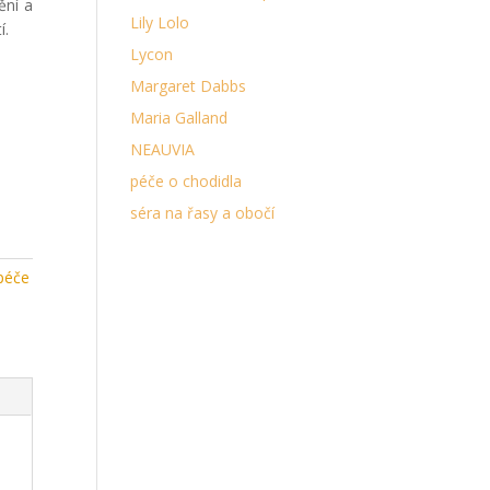
ění a
Lily Lolo
í.
Lycon
Margaret Dabbs
Maria Galland
NEAUVIA
péče o chodidla
séra na řasy a obočí
péče