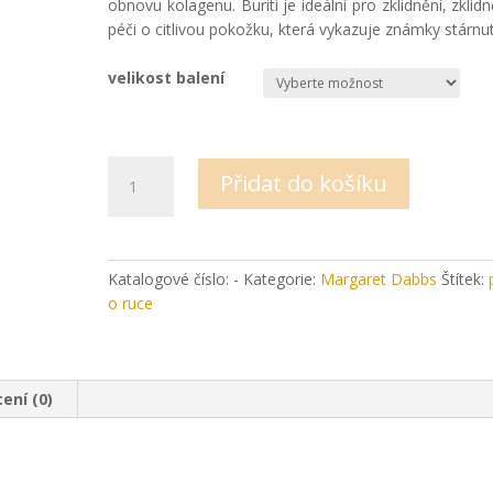
obnovu kolagenu. Buriti je ideální pro zklidnění, zklidn
péči o citlivou pokožku, která vykazuje známky stárnut
velikost balení
Peelingové
Přidat do košíku
tekuté
mýdlo
na
ruce
Katalogové číslo:
-
Kategorie:
Margaret Dabbs
Štítek:
Margaret
o ruce
Dabbs
množství
ení (0)