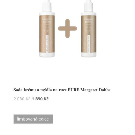
Sada krému a mýdla na ruce PURE Margaret Dabbs
2 080
Kč
1 890
Kč
limitovaná edice