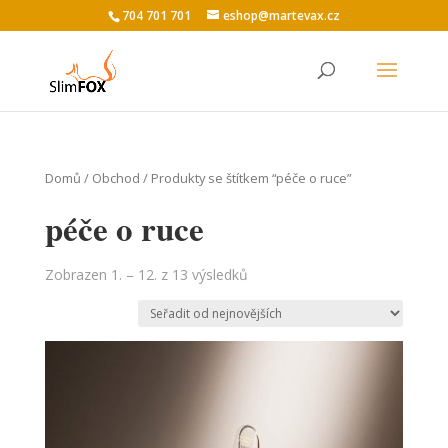
704 701 701
eshop@martevax.cz
Domů
/
Obchod
/ Produkty se štítkem “péče o ruce”
péče o ruce
Zobrazen 1. – 12. z 13 výsledků