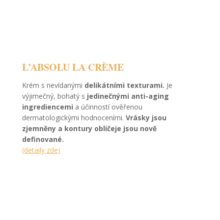
L’ABSOLU LA CRÈME
Krém s nevídanými
delikátními texturami.
Je
výjimečný, bohatý s
jedinečnými anti-aging
ingrediencemi
a účinností ověřenou
dermatologickými hodnoceními.
Vrásky jsou
zjemněny a kontury obličeje jsou nově
definované.
(detaily zde)