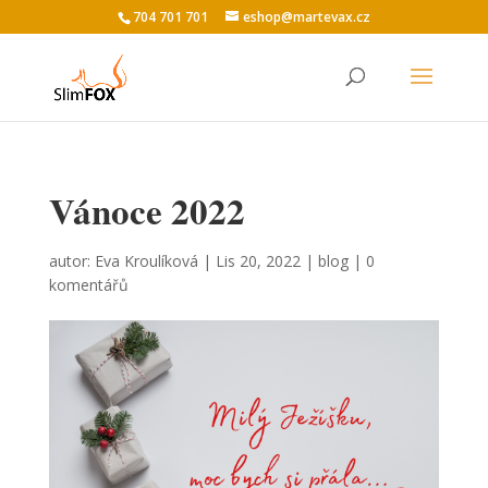
704 701 701
eshop@martevax.cz
Vánoce 2022
autor:
Eva Kroulíková
|
Lis 20, 2022
|
blog
|
0
komentářů