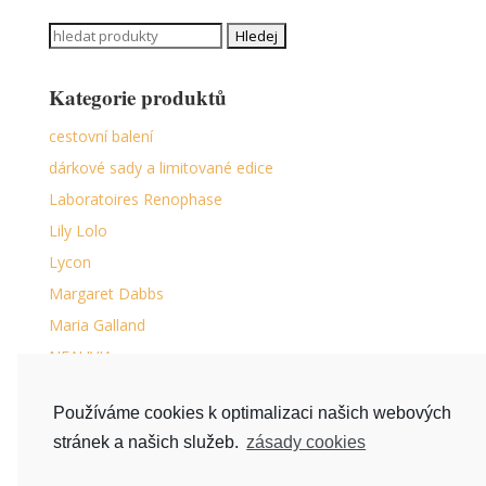
Search
for:
Kategorie produktů
cestovní balení
dárkové sady a limitované edice
Laboratoires Renophase
Lily Lolo
Lycon
Margaret Dabbs
Maria Galland
NEAUVIA
péče o chodidla
Používáme cookies k optimalizaci našich webových
séra na řasy a obočí
stránek a našich služeb.
zásady cookies