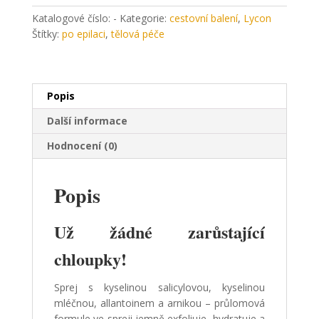
SOLUTION
Katalogové číslo:
-
Kategorie:
cestovní balení
,
Lycon
množství
Štítky:
po epilaci
,
tělová péče
Popis
Další informace
Hodnocení (0)
Popis
Už žádné zarůstající
chloupky!
Sprej s kyselinou salicylovou, kyselinou
mléčnou, allantoinem a arnikou – průlomová
formule ve spreji jemně exfoliuje, hydratuje a