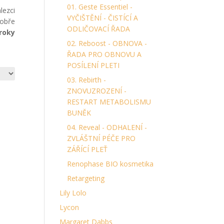
01. Geste Essentiel -
lezci
VYČIŠTĚNÍ - ČISTÍCÍ A
dobře
ODLIČOVACÍ ŘADA
roky
02. Reboost - OBNOVA -
ŘADA PRO OBNOVU A
POSÍLENÍ PLETI
03. Rebirth -
ZNOVUZROZENÍ -
RESTART METABOLISMU
BUNĚK
04. Reveal - ODHALENÍ -
ZVLÁŠTNÍ PÉČE PRO
ZÁŘÍCÍ PLEŤ
Renophase BIO kosmetika
Retargeting
Lily Lolo
Lycon
Margaret Dabbs