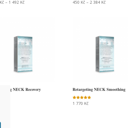
Kč
–
1 492
Kč
450
Kč
–
2 384
Kč
rgeting NECK Recovery
Retargeting NECK Smoothing
23
Kč
1 770
Kč
Hodnocení
5.00
z 5