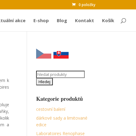
0 položky
tuální akce
E-shop
Blog
Kontakt
Košík
Search
čem k
for:
oires
Kategorie produktů
oluje
cestovní balení
uňky,
kolik
dárkové sady a limitované
sem a
edice
Laboratoires Renophase