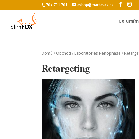
704 701 701
eshop@martevax.cz
Co umím
Domů
/
Obchod
/
Laboratoires Renophase
/ Retarge
Retargeting