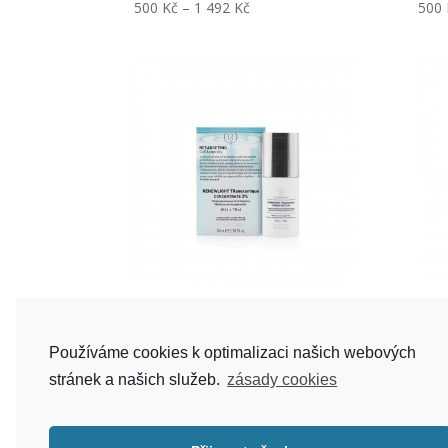
500
Kč
–
1 492
Kč
500
RENEWLIGHT Tranexamique
Reta
sérum
2 2
Používáme cookies k optimalizaci našich webových
1 656
Kč
stránek a našich služeb.
zásady cookies