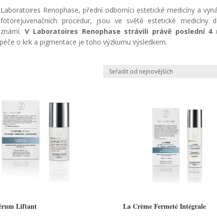
Laboratoires Renophase, přední odborníci estetické medicíny a vyná
fotorejuvenačních procedur, jsou ve světě estetické medicíny 
známí.
V Laboratoires Renophase strávili právě poslední 4 
o péče o krk a pigmentace je toho výzkumu výsledkem.
érum Liftant
La Crème Fermeté Intégrale