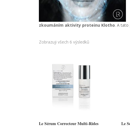
zkoumáním aktivity proteinu Klotho
. A tat
Zobrazuji všech 6 výsledků
Le Sérum Correcteur Multi-Rides
Le S