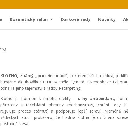
e
Kosmetický salon
Dárkové sady
Novinky
Ak
ting
KLOTHO, známý „protein mládí“
, o kterém všichni mluví, je klí
buněčné dlouhověkosti. Dr. Michéle Eymard z Renophase Laborat
odhalila jeho tajemství s řadou Retargeting.
Klotho je hormon s mnoha efekty –
silný antioxidant
, kontr
přirozený intracelulární obranný mechanismus, chrání tedy b
reguluje proces stárnutí a podporuje lepší zdraví. Nicméně ně
věděckých studií prokázalo, že hladina klotha je ovlivněna stre
postupně klesá.