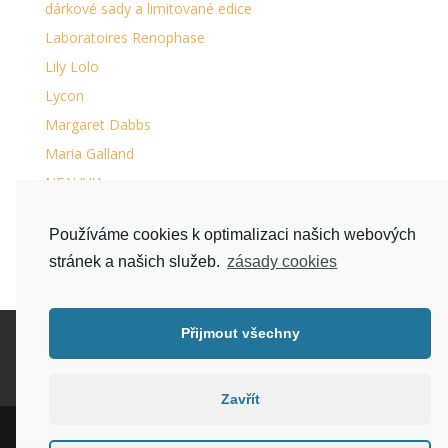
dárkové sady a limitované edice
Laboratoires Renophase
Lily Lolo
Lycon
Margaret Dabbs
Maria Galland
NEAUVIA
péče o chodidla
Používáme cookies k optimalizaci našich webových
séra na řasy a obočí
stránek a našich služeb.
zásady cookies
Přijmout všechny
Kontakt
Doprava zboží a platba
Bezplatné vrácení a reklamace
EET
Obchodní podmínky
Můj účet
Zavřít