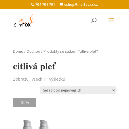
704 701 701
eshop@martevax.cz
Domů
/
Obchod
/ Produkty se štítkem “citlivá pleť”
citlivá pleť
Zobrazuji všech 11 výsledků
-30%