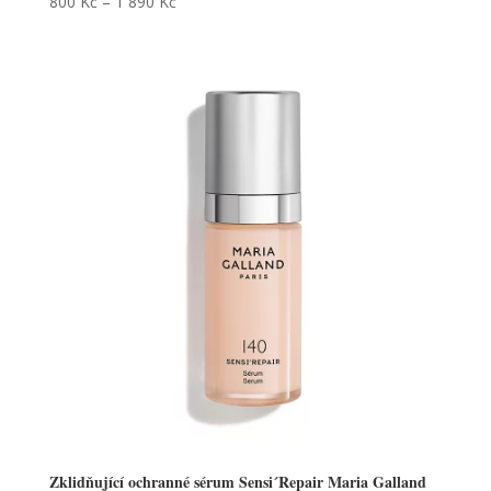
800
Kč
–
1 890
Kč
Zklidňující ochranné sérum Sensi´Repair Maria Galland