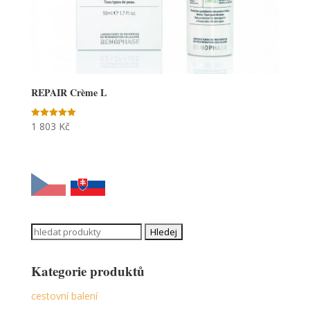
REPAIR Crème L
1 803
Kč
Hodnocení
5.00
z 5
Search
for:
Kategorie produktů
cestovní balení