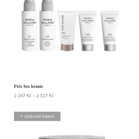
Péče bez hranic
2 247
Kč
–
2 527
Kč
+ cestovní balení